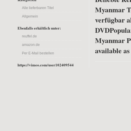
Myanmar Tei
Alle lieferbaren Titel
Allgemein
verfügbar a
DVD
Popula
Ebenfalls erhältlich unter:
reuffel.de
Myanmar Pa
amazon.de
available a
Per E-Mail bestellen
https://vimeo.com/user102409544