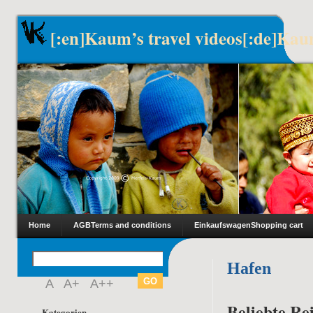
[:en]Kaum’s travel videos[:de]Kau
Home
AGB
Terms and conditions
Einkaufswagen
Shopping cart
Hafen
A
A+
A++
Beliebte Rei
Kategorien