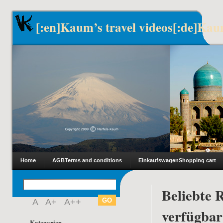
[:en]Kaum’s travel videos[:de]Kau
Home
AGB
Terms and conditions
Einkaufswagen
Shopping cart
Beliebte 
A
A+
A++
verfügbar
Kategorien