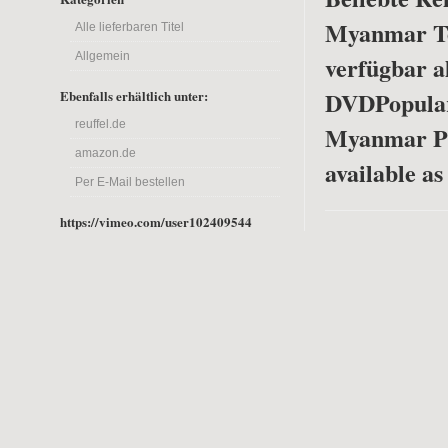
Myanmar Tei
Alle lieferbaren Titel
Allgemein
verfügbar a
DVD
Popula
Ebenfalls erhältlich unter:
reuffel.de
Myanmar Pa
amazon.de
available a
Per E-Mail bestellen
https://vimeo.com/user102409544