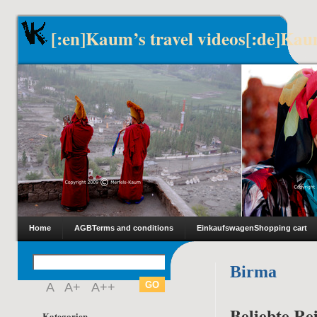
[:en]Kaum’s travel videos[:de]Kau
Home
AGB
Terms and conditions
Einkaufswagen
Shopping cart
Birma
A
A+
A++
Beliebte Rei
Kategorien