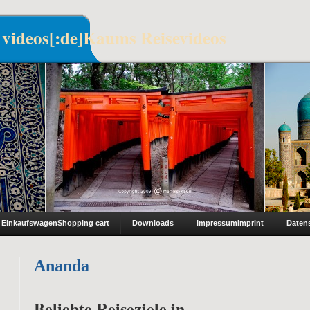
 videos[:de]Kaums Reisevideos
Einkaufswagen
Shopping cart
Downloads
Impressum
Imprint
Daten
Ananda
Beliebte Reiseziele in