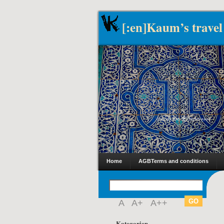
[:en]Kaum’s travel
Home
AGB
Terms and conditions
A
A+
A++
Kategorien