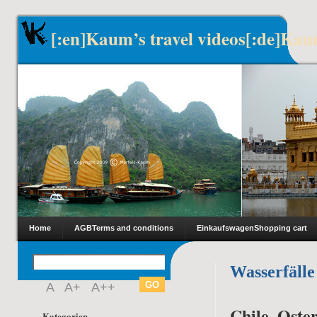
[:en]Kaum’s travel videos[:de]Kau
Home
AGB
Terms and conditions
Einkaufswagen
Shopping cart
Wasserfälle
A
A+
A++
Chile, Oster
Kategorien