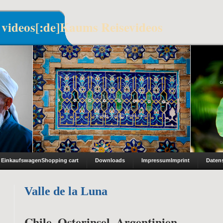
 videos[:de]Kaums Reisevideos
Einkaufswagen
Shopping cart
Downloads
Impressum
Imprint
Daten
Valle de la Luna
Chile, Osterinsel, Argentinien –