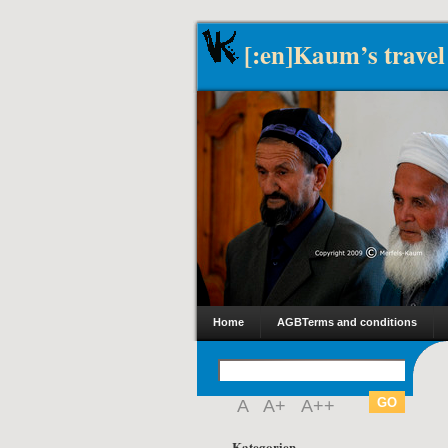
[:en]Kaum’s travel
Home
AGB
Terms and conditions
A
A+
A++
Kategorien