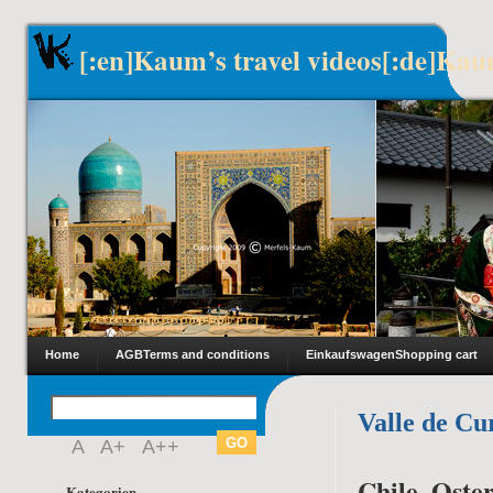
[:en]Kaum’s travel videos[:de]Kau
Home
AGB
Terms and conditions
Einkaufswagen
Shopping cart
Valle de Cu
A
A+
A++
Chile, Oster
Kategorien