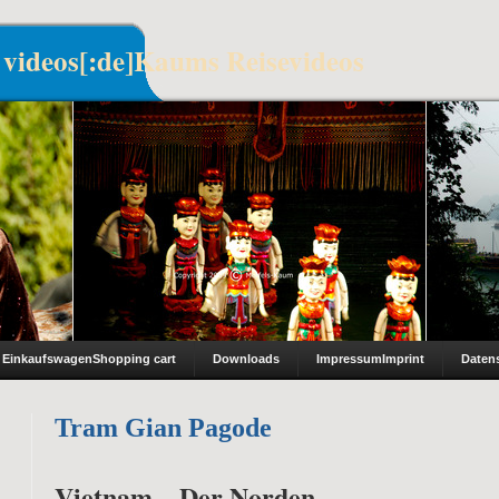
 videos[:de]Kaums Reisevideos
Einkaufswagen
Shopping cart
Downloads
Impressum
Imprint
Daten
Tram Gian Pagode
Vietnam – Der Norden