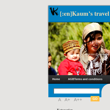
[:en]Kaum’s travel
Home
AGB
Terms and conditions
A
A+
A++
Kategorien