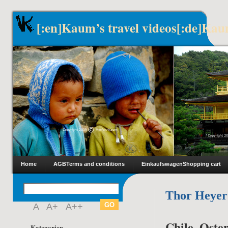
[:en]Kaum’s travel videos[:de]Kau
Home
AGB
Terms and conditions
Einkaufswagen
Shopping cart
Thor Heyer
A
A+
A++
Chile, Oster
Kategorien