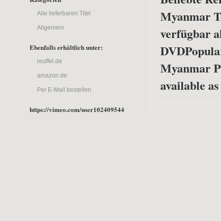
Myanmar Tei
Alle lieferbaren Titel
Allgemein
verfügbar a
DVD
Popula
Ebenfalls erhältlich unter:
reuffel.de
Myanmar Pa
amazon.de
available a
Per E-Mail bestellen
https://vimeo.com/user102409544