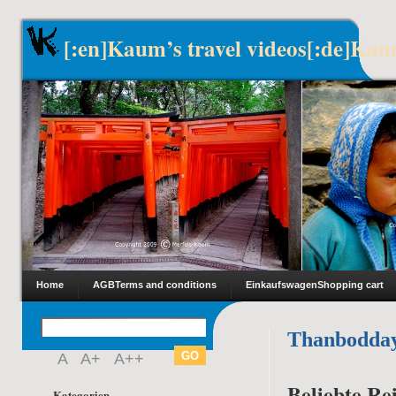
[:en]Kaum’s travel videos[:de]Kau
Home
AGB
Terms and conditions
Einkaufswagen
Shopping cart
Thanbodda
A
A+
A++
Beliebte Rei
Kategorien