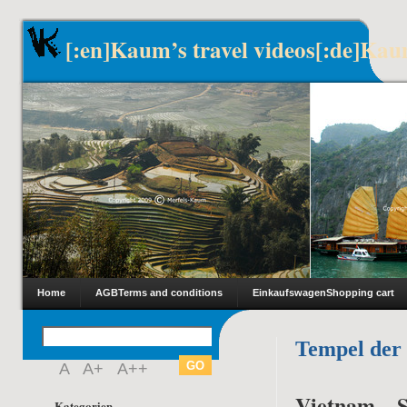
[:en]Kaum’s travel videos[:de]Kau
Home
AGB
Terms and conditions
Einkaufswagen
Shopping cart
Tempel der
A
A+
A++
Vietnam – 
Kategorien