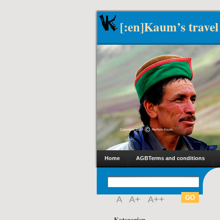
[:en]Kaum’s travel
Home
AGB
Terms and conditions
A
A+
A++
Kategorien