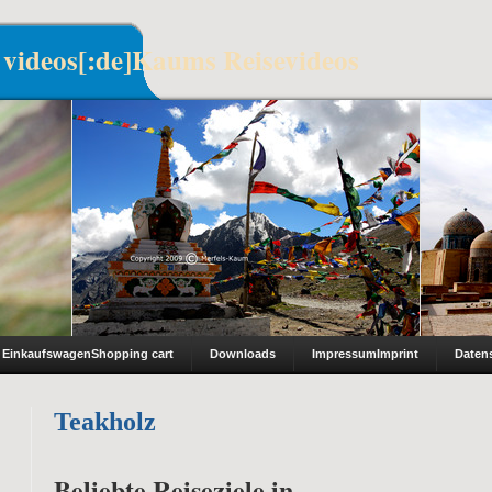
 videos[:de]Kaums Reisevideos
Einkaufswagen
Shopping cart
Downloads
Impressum
Imprint
Daten
Teakholz
Beliebte Reiseziele in