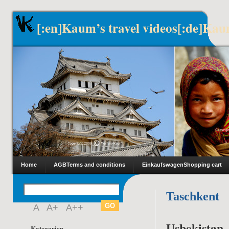
[:en]Kaum’s travel videos[:de]Kau
Home
AGB
Terms and conditions
Einkaufswagen
Shopping cart
Taschkent
A
A+
A++
Usbekistan
Kategorien