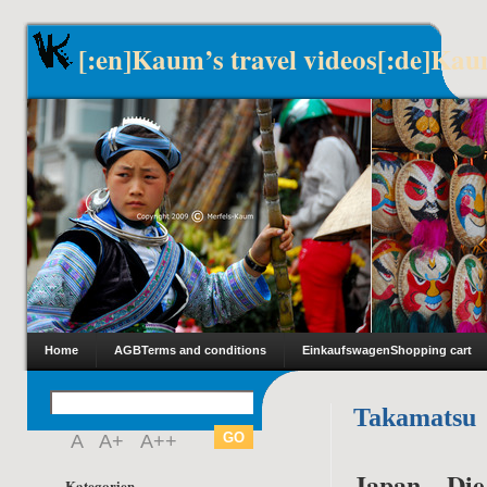
[:en]Kaum’s travel videos[:de]Kau
Home
AGB
Terms and conditions
Einkaufswagen
Shopping cart
Takamatsu
A
A+
A++
Japan – Di
Kategorien