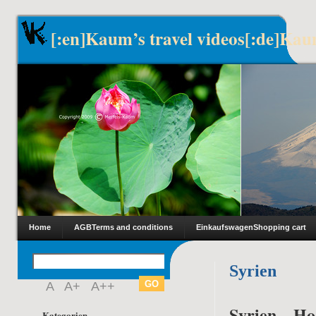
[:en]Kaum’s travel videos[:de]Kau
Home
AGB
Terms and conditions
Einkaufswagen
Shopping cart
Syrien
A
A+
A++
Syrien – H
Kategorien