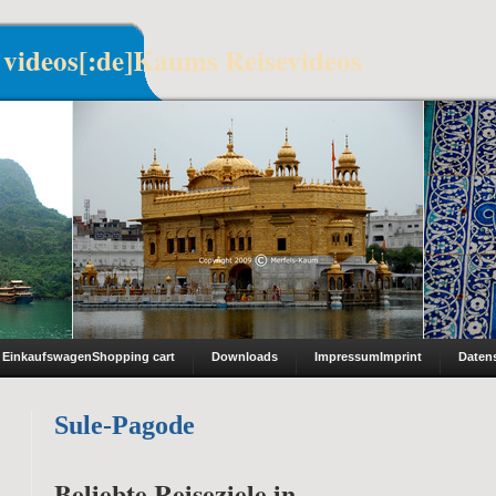
 videos[:de]Kaums Reisevideos
Einkaufswagen
Shopping cart
Downloads
Impressum
Imprint
Daten
Sule-Pagode
Beliebte Reiseziele in