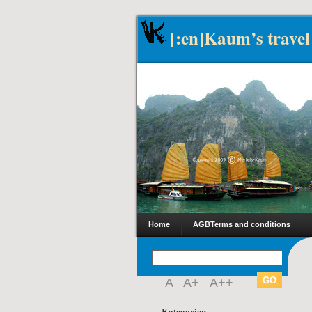
[:en]Kaum’s travel
Home
AGB
Terms and conditions
A
A+
A++
Kategorien