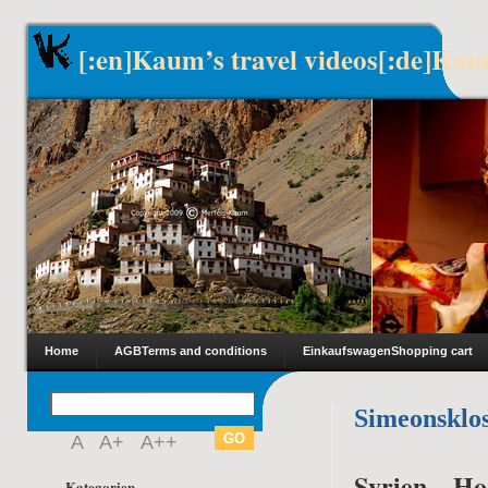
[:en]Kaum’s travel videos[:de]Kau
Home
AGB
Terms and conditions
Einkaufswagen
Shopping cart
Simeonsklo
A
A+
A++
Syrien – H
Kategorien