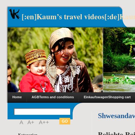
[:en]Kaum’s travel videos[:de]Kau
Home
AGB
Terms and conditions
Einkaufswagen
Shopping cart
Shwesanda
A
A+
A++
Beliebte Rei
Kategorien