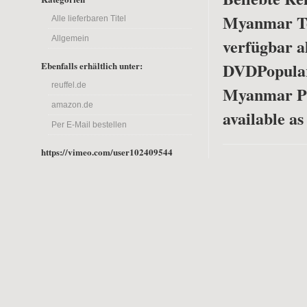
Myanmar Tei
Alle lieferbaren Titel
Allgemein
verfügbar a
DVD
Popula
Ebenfalls erhältlich unter:
reuffel.de
Myanmar Pa
amazon.de
available a
Per E-Mail bestellen
https://vimeo.com/user102409544