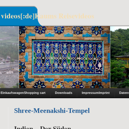
 videos[:de]Kaums Reisevideos
Einkaufswagen
Shopping cart
Downloads
Impressum
Imprint
Daten
Shree-Meenakshi-Tempel
Indien – Der Süden