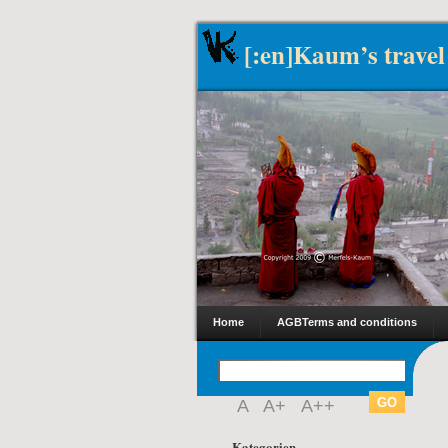
[:en]Kaum’s travel
Home
AGB
Terms and conditions
A
A+
A++
Kategorien