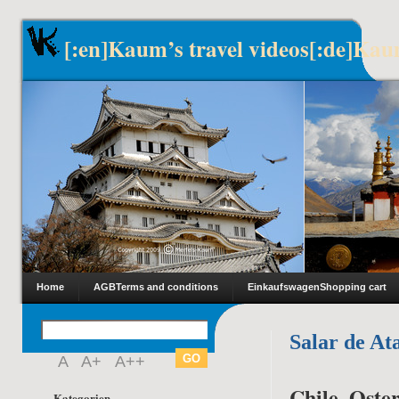
[:en]Kaum’s travel videos[:de]Kau
Home
AGB
Terms and conditions
Einkaufswagen
Shopping cart
Salar de A
A
A+
A++
Chile, Oster
Kategorien