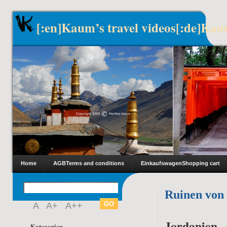
[:en]Kaum’s travel videos[:de]Kau
Home
AGB
Terms and conditions
Einkaufswagen
Shopping cart
Ruinen von
A
A+
A++
Jordanien –
Kategorien