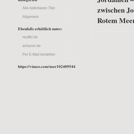
zwischen J
Alle lieferbaren Titel
Allgemein
Rotem Mee
Ebenfalls erhältlich unter:
reuffel.de
amazon.de
Per E-Mail bestellen
https://vimeo.com/user102409544