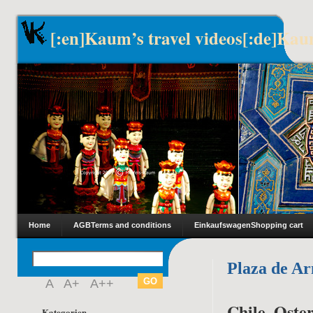
[:en]Kaum’s travel videos[:de]Kau
Home
AGB
Terms and conditions
Einkaufswagen
Shopping cart
Plaza de A
A
A+
A++
Chile, Oster
Kategorien