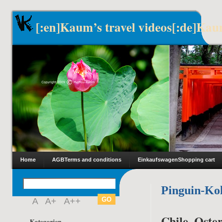
[:en]Kaum’s travel videos[:de]Kau
Home
AGB
Terms and conditions
Einkaufswagen
Shopping cart
Pinguin-Ko
A
A+
A++
Chile, Oster
Kategorien