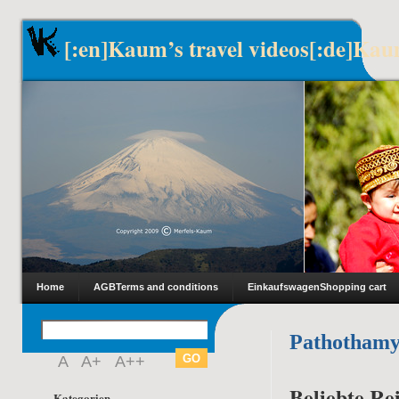
[:en]Kaum’s travel videos[:de]Kau
Home
AGB
Terms and conditions
Einkaufswagen
Shopping cart
Pathothamy
A
A+
A++
Beliebte Rei
Kategorien