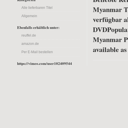
Myanmar Tei
Alle lieferbaren Titel
Allgemein
verfügbar a
DVD
Popula
Ebenfalls erhältlich unter:
reuffel.de
Myanmar Pa
amazon.de
available a
Per E-Mail bestellen
https://vimeo.com/user102409544