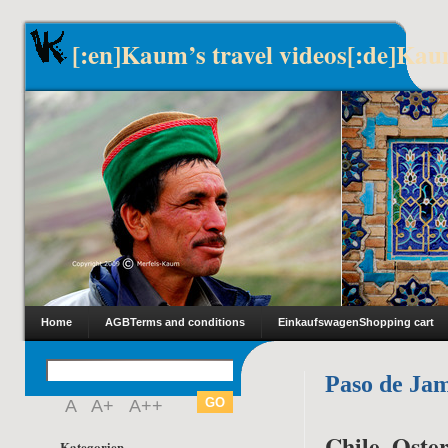
[:en]Kaum’s travel videos[:de]Kau
Home
AGB
Terms and conditions
Einkaufswagen
Shopping cart
Paso de Ja
A
A+
A++
Chile, Oster
Kategorien