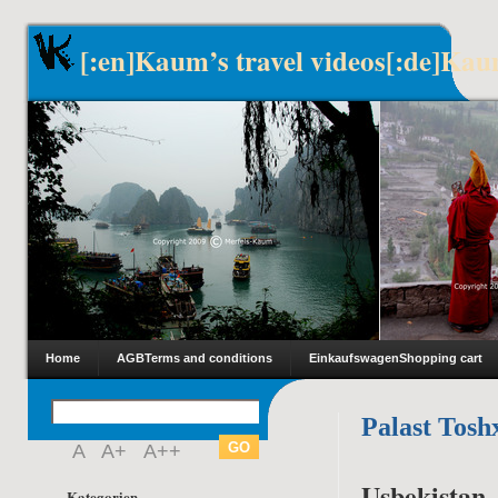
[:en]Kaum’s travel videos[:de]Kau
Home
AGB
Terms and conditions
Einkaufswagen
Shopping cart
Palast Tosh
A
A+
A++
Usbekistan
Kategorien