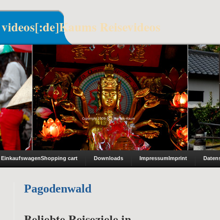
 videos[:de]Kaums Reisevideos
Einkaufswagen
Shopping cart
Downloads
Impressum
Imprint
Daten
Pagodenwald
Beliebte Reiseziele in