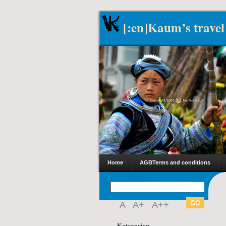
[:en]Kaum’s travel
Home
AGB
Terms and conditions
A
A+
A++
Kategorien