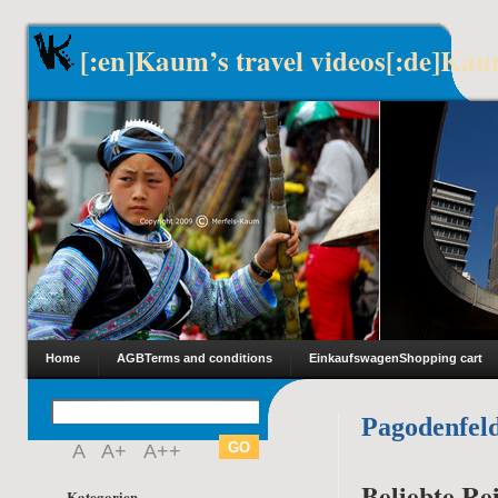
[:en]Kaum’s travel videos[:de]Kau
Home
AGB
Terms and conditions
Einkaufswagen
Shopping cart
Pagodenfel
A
A+
A++
Beliebte Rei
Kategorien