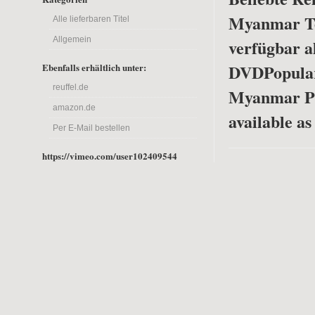
Myanmar Tei
Alle lieferbaren Titel
Allgemein
verfügbar a
DVD
Popula
Ebenfalls erhältlich unter:
reuffel.de
Myanmar Pa
amazon.de
available a
Per E-Mail bestellen
https://vimeo.com/user102409544