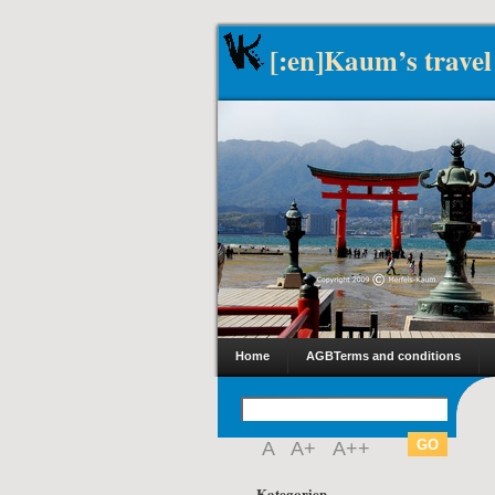
[:en]Kaum’s travel
Home
AGB
Terms and conditions
A
A+
A++
Kategorien