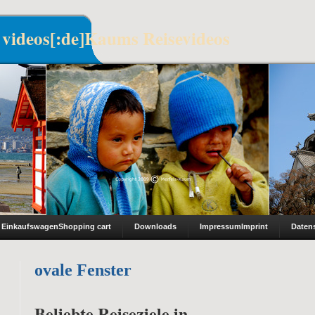
 videos[:de]Kaums Reisevideos
Einkaufswagen
Shopping cart
Downloads
Impressum
Imprint
Daten
ovale Fenster
Beliebte Reiseziele in