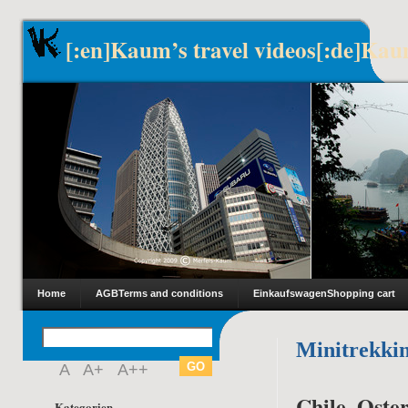
[:en]Kaum’s travel videos[:de]Kau
Home
AGB
Terms and conditions
Einkaufswagen
Shopping cart
Minitrekki
A
A+
A++
Chile, Oster
Kategorien