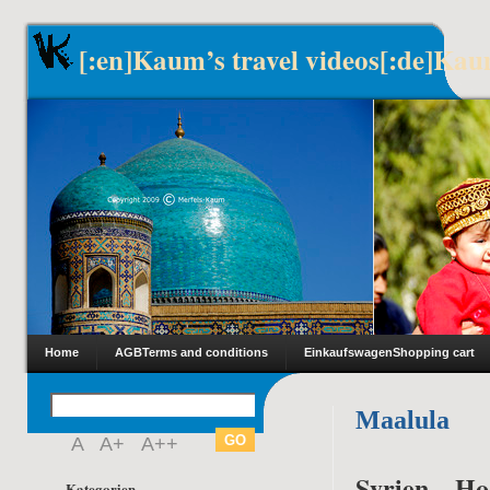
[:en]Kaum’s travel videos[:de]Kau
Home
AGB
Terms and conditions
Einkaufswagen
Shopping cart
Maalula
A
A+
A++
Syrien – H
Kategorien