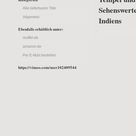
Sehenswerte
Alle lieferbaren Titel
Allgemein
Indiens
Ebenfalls erhältlich unter:
reuffel.de
amazon.de
Per E-Mail bestellen
https://vimeo.com/user102409544