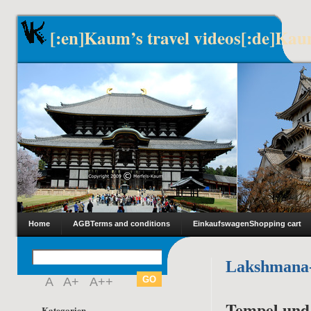
[:en]Kaum’s travel videos[:de]Kau
Home
AGB
Terms and conditions
Einkaufswagen
Shopping cart
Lakshmana
A
A+
A++
Tempel und
Kategorien