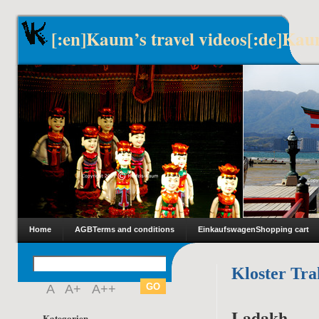
[:en]Kaum’s travel videos[:de]Kau
Home
AGB
Terms and conditions
Einkaufswagen
Shopping cart
Kloster Tr
A
A+
A++
Ladakh
Kategorien