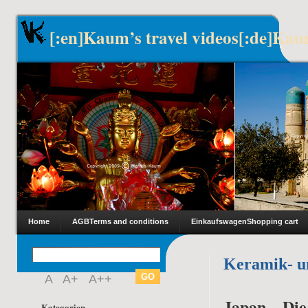
[:en]Kaum’s travel videos[:de]Kau
Home
AGB
Terms and conditions
Einkaufswagen
Shopping cart
Keramik- un
A
A+
A++
Japan – Di
Kategorien