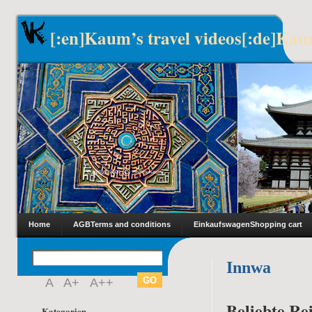
[:en]Kaum’s travel videos[:de]Kau
Home
AGB
Terms and conditions
Einkaufswagen
Shopping cart
Innwa
A
A+
A++
Beliebte Rei
Kategorien