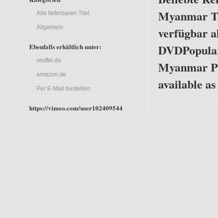
Myanmar Tei
Alle lieferbaren Titel
Allgemein
verfügbar a
DVD
Popula
Ebenfalls erhältlich unter:
reuffel.de
Myanmar Pa
amazon.de
available a
Per E-Mail bestellen
https://vimeo.com/user102409544