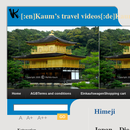
[:en]Kaum’s travel videos[:de]Kau
Home
AGB
Terms and conditions
Einkaufswagen
Shopping cart
Himeji
A
A+
A++
Japan – Di
Kategorien