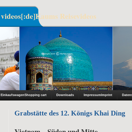
 videos[:de]Kaums Reisevideos
Einkaufswagen
Shopping cart
Downloads
Impressum
Imprint
Daten
Grabstätte des 12. Königs Khai Ding
Vietnam – Süden und Mitte