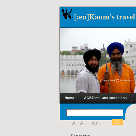
[:en]Kaum’s travel
Home
AGB
Terms and conditions
A
A+
A++
Kategorien