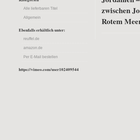
zwischen J
Alle lieferbaren Titel
Allgemein
Rotem Mee
Ebenfalls erhältlich unter:
reuffel.de
amazon.de
Per E-Mail bestellen
https://vimeo.com/user102409544