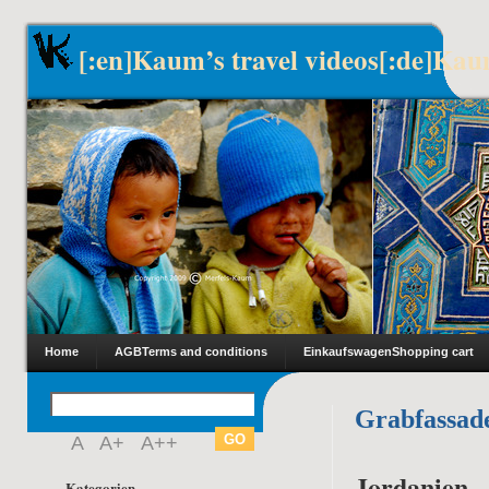
[:en]Kaum’s travel videos[:de]Kau
Home
AGB
Terms and conditions
Einkaufswagen
Shopping cart
Grabfassad
A
A+
A++
Jordanien –
Kategorien