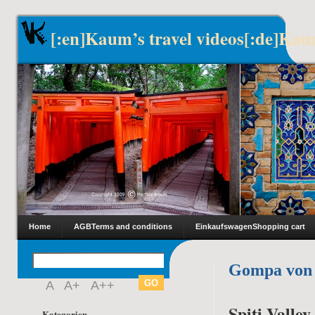
[:en]Kaum’s travel videos[:de]Kau
Home
AGB
Terms and conditions
Einkaufswagen
Shopping cart
Gompa von
A
A+
A++
Spiti Valley
Kategorien