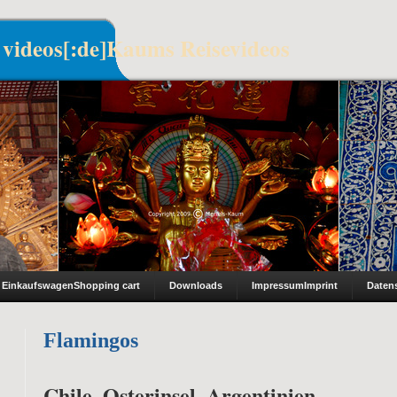
 videos[:de]Kaums Reisevideos
Einkaufswagen
Shopping cart
Downloads
Impressum
Imprint
Daten
Flamingos
Chile, Osterinsel, Argentinien –