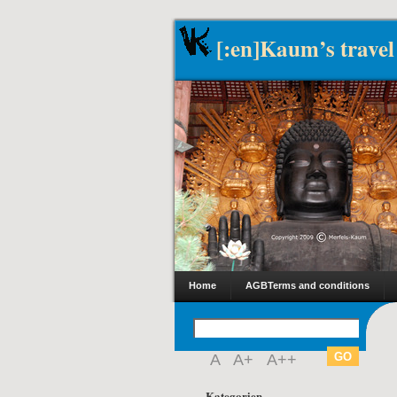
[:en]Kaum’s travel
Home
AGB
Terms and conditions
A
A+
A++
Kategorien