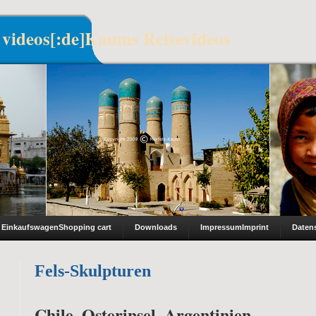
 videos[:de]Kaums Reisevideos
Einkaufswagen
Shopping cart
Downloads
Impressum
Imprint
Daten
Fels-Skulpturen
Chile, Osterinsel, Argentinien –