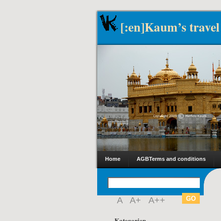
[:en]Kaum’s travel
Home
AGB
Terms and conditions
A
A+
A++
Kategorien