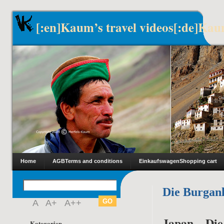
[:en]Kaum’s travel videos[:de]Kau
Home
AGB
Terms and conditions
Einkaufswagen
Shopping cart
Die Burgan
A
A+
A++
Japan – Di
Kategorien