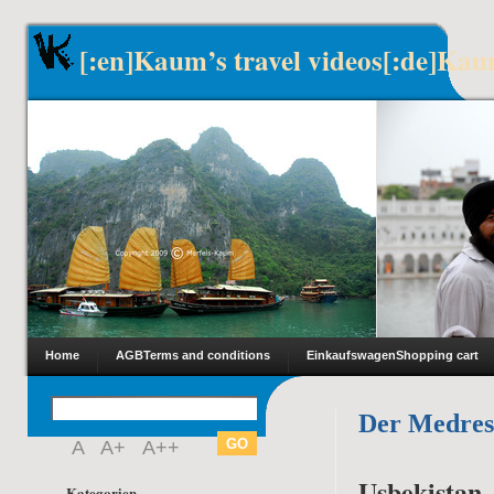
[:en]Kaum’s travel videos[:de]Kau
Home
AGB
Terms and conditions
Einkaufswagen
Shopping cart
Der Medres
A
A+
A++
Usbekistan
Kategorien