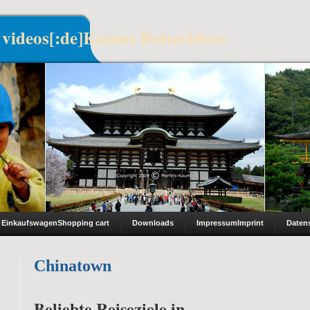
 videos[:de]Kaums Reisevideos
Einkaufswagen
Shopping cart
Downloads
Impressum
Imprint
Daten
Chinatown
Beliebte Reiseziele in