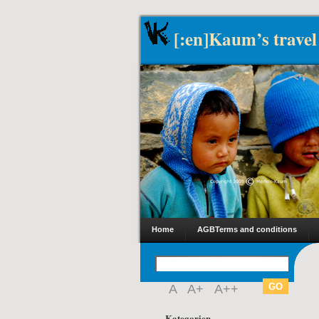
[:en]Kaum’s travel
Home
AGB
Terms and conditions
A
A+
A++
Kategorien