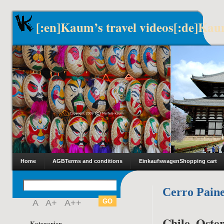
[:en]Kaum’s travel videos[:de]Kau
Home
AGB
Terms and conditions
Einkaufswagen
Shopping cart
Cerro Pain
A
A+
A++
Chile, Oster
Kategorien