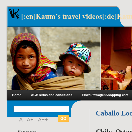
[:en]Kaum’s travel videos[:de]Kau
Home
AGB
Terms and conditions
Einkaufswagen
Shopping cart
Caballo Lo
A
A+
A++
Chile, Oster
Kategorien