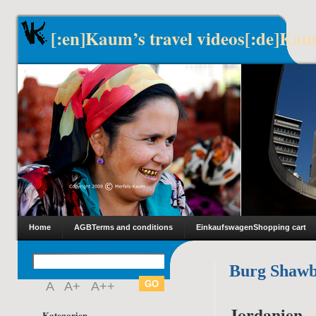
[:en]Kaum’s travel videos[:de]Kau
Home
AGB
Terms and conditions
Einkaufswagen
Shopping cart
Burg Shaw
A
A+
A++
Jordanien –
Kategorien