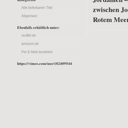
zwischen J
Alle lieferbaren Titel
Allgemein
Rotem Mee
Ebenfalls erhältlich unter:
reuffel.de
amazon.de
Per E-Mail bestellen
https://vimeo.com/user102409544