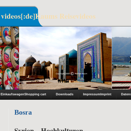
 videos[:de]Kaums Reisevideos
Einkaufswagen
Shopping cart
Downloads
Impressum
Imprint
Daten
Bosra
Syrien – Hochkulturen