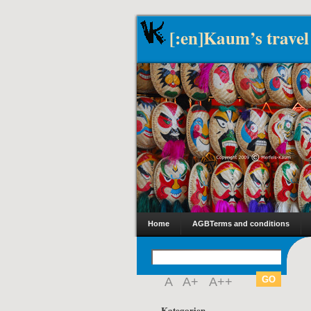
[:en]Kaum’s travel
Home
AGB
Terms and conditions
A
A+
A++
Kategorien