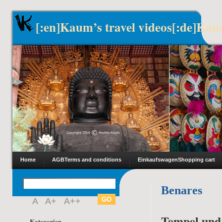
[:en]Kaum’s travel videos[:de]Kau
Home
AGB
Terms and conditions
Einkaufswagen
Shopping cart
Benares
A
A+
A++
Tempel und
Kategorien