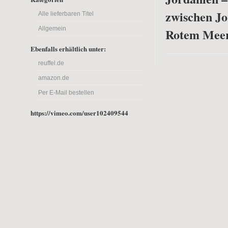
zwischen J
Alle lieferbaren Titel
Allgemein
Rotem Mee
Ebenfalls erhältlich unter:
reuffel.de
amazon.de
Per E-Mail bestellen
https://vimeo.com/user102409544