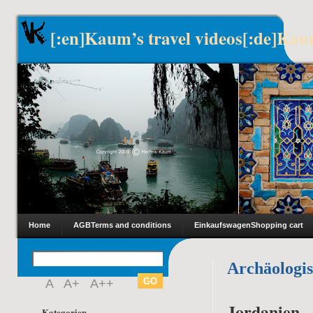
[:en]Kaum’s travel videos[:de]Kau
Home
AGB
Terms and conditions
Einkaufswagen
Shopping cart
Archäologi
A
A+
A++
Jordanien –
Kategorien